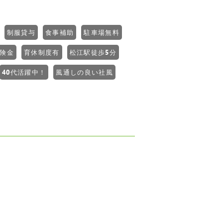
制服貸与
食事補助
駐車場無料
険金
育休制度有
松江駅徒歩5分
40代活躍中！
風通しの良い社風