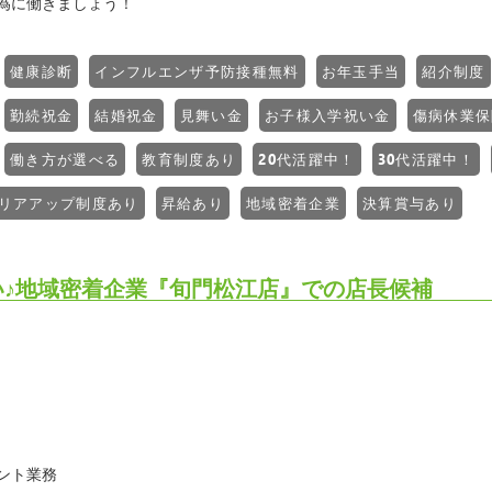
為に働きましょう！
健康診断
インフルエンザ予防接種無料
お年玉手当
紹介制度
勤続祝金
結婚祝金
見舞い金
お子様入学祝い金
傷病休業保
働き方が選べる
教育制度あり
20代活躍中！
30代活躍中！
リアアップ制度あり
昇給あり
地域密着企業
決算賞与あり
い♪地域密着企業『旬門松江店』での店長候補
ント業務