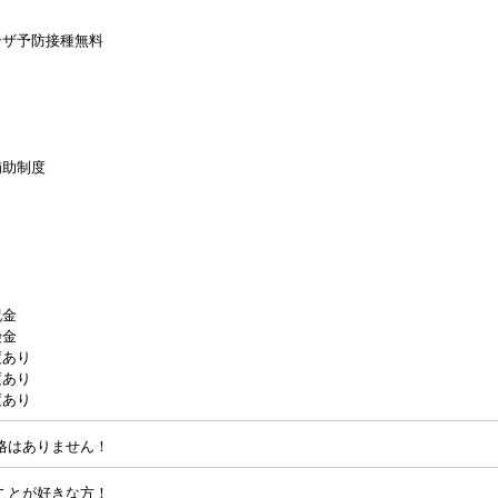
ンザ予防接種無料
補助制度
祝金
険金
度あり
度あり
度あり
格はありません！
ことが好きな方！