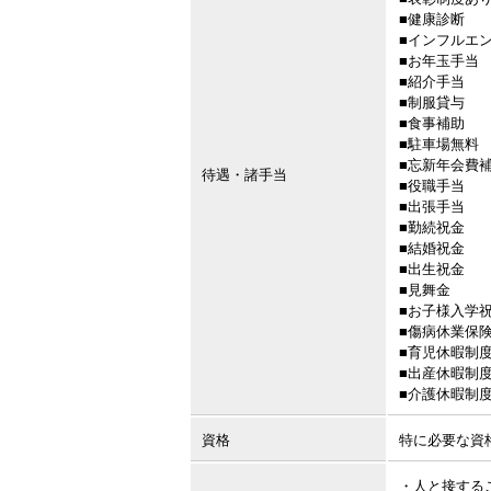
■健康診断
■インフルエ
■お年玉手当
■紹介手当
■制服貸与
■食事補助
■駐車場無料
■忘新年会費
待遇・諸手当
■役職手当
■出張手当
■勤続祝金
■結婚祝金
■出生祝金
■見舞金
■お子様入学
■傷病休業保
■育児休暇制
■出産休暇制
■介護休暇制
資格
特に必要な資
・人と接する