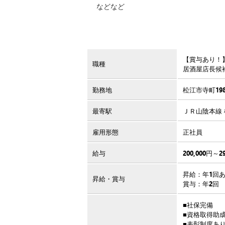
などなど
【賞与あり！
職種
居酒屋店長候
勤務地
松江市寺町19
最寄駅
ＪＲ山陰本線 
雇用形態
正社員
給与
200,000円～2
昇給：年1回
昇給・賞与
賞与：年2回
■社保完備
■資格取得助
■表彰制度あ