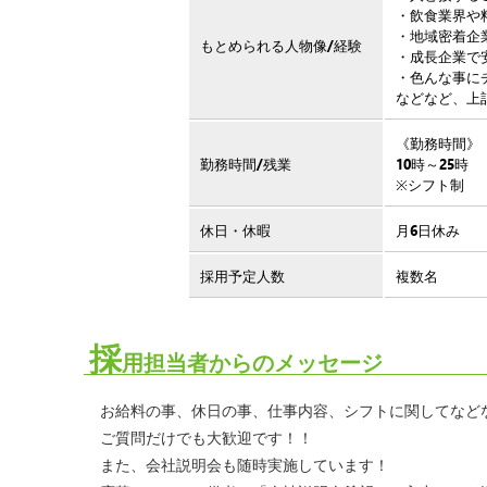
・飲食業界や
・地域密着企
もとめられる人物像/経験
・成長企業で
・色んな事に
などなど、上
《勤務時間》
勤務時間/残業
10時～25時
※シフト制
休日・休暇
月6日休み
採用予定人数
複数名
採
用担当者からのメッセージ
お給料の事、休日の事、仕事内容、シフトに関してなど
ご質問だけでも大歓迎です！！
また、会社説明会も随時実施しています！