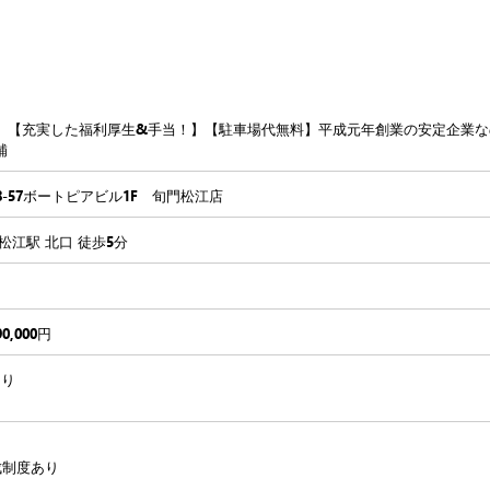
】【充実した福利厚生&手当！】【駐車場代無料】平成元年創業の安定企業な
補
8-57ボートピアビル1F 旬門松江店
松江駅 北口 徒歩5分
90,000円
あり
成制度あり
り