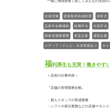
一緒に地域密着で楽しくみんなの笑顔の
社保完備
資格取得助成制度
表彰式
忘新年会費補助
役職手当
出張手当
和食居酒屋業態
安定企業
成長企業
メディア（テレビ）出演実績あり
キャ
福
利厚生も充実！働きやす
＜店長の仕事内容＞
『店舗の管理業務全般』
・新人スタッフの育成業務
・シフトや発注業務などの店舗マネジメ