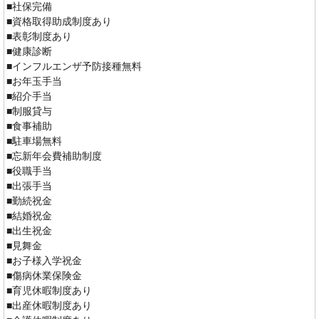
■社保完備
■資格取得助成制度あり
■表彰制度あり
■健康診断
■インフルエンザ予防接種無料
■お年玉手当
■紹介手当
■制服貸与
■食事補助
■駐車場無料
■忘新年会費補助制度
■役職手当
■出張手当
■勤続祝金
■結婚祝金
■出生祝金
■見舞金
■お子様入学祝金
■傷病休業保険金
■育児休暇制度あり
■出産休暇制度あり