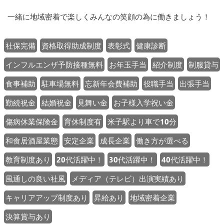
一緒に地域密着で楽しくみんなの笑顔の為に働きましょう！
社保完備
資格取得助成制度
表彰式
健康診断
インフルエンザ予防接種無料
お年玉手当
紹介制度
制服貸与
食事補助
駐車場無料
忘新年会費補助
役職手当
出張手当
勤続祝金
結婚祝金
見舞い金
お子様入学祝い金
傷病休業保険金
育休制度有
米子駅より車で10分
和食居酒屋業態
安定企業
成長企業
働き方が選べる
教育制度あり
20代活躍中！
30代活躍中！
40代活躍中！
風通しの良い社風
メディア（テレビ）出演実績あり
キャリアアップ制度あり
昇給あり
地域密着企業
決算賞与あり