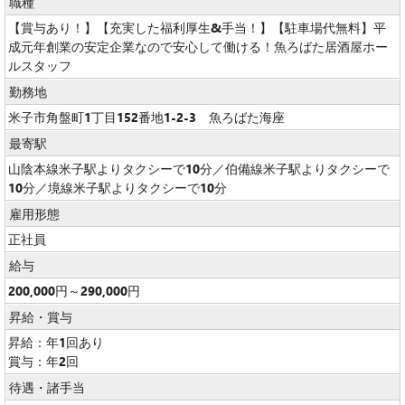
職種
【賞与あり！】【充実した福利厚生&手当！】【駐車場代無料】平
成元年創業の安定企業なので安心して働ける！魚ろばた居酒屋ホー
ルスタッフ
勤務地
米子市角盤町1丁目152番地1-2-3 魚ろばた海座
最寄駅
山陰本線米子駅よりタクシーで10分／伯備線米子駅よりタクシーで
10分／境線米子駅よりタクシーで10分
雇用形態
正社員
給与
200,000円～290,000円
昇給・賞与
昇給：年1回あり
賞与：年2回
待遇・諸手当